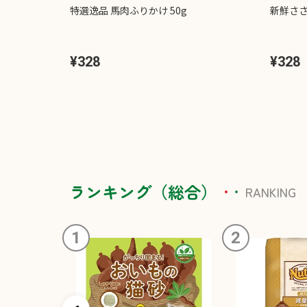
特選逸品 馬肉ふりかけ 50g
新鮮ささ
¥328
¥328
ランキング（総合）
RANKING
1
2