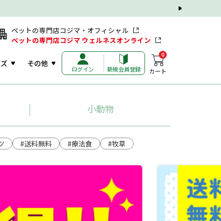
ペットの専門店コジマ・オフィシャル
ペットの専門店コジマ ウェルネスオンライン
0
ッズ
その他
ログイン
新規会員登録
カート
小動物
ツ
#送料無料
#療法食
#牧草