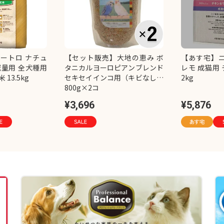
ートロ ナチュ
【セット販売】大地の恵み ボ
【あす宅】ニ
減量用 全犬種用
タニカルヨーロピアンブレンド
レモ 成猫用
13.5kg
セキセイインコ用（キビなし）
2kg
800g×2コ
¥3,696
¥5,876