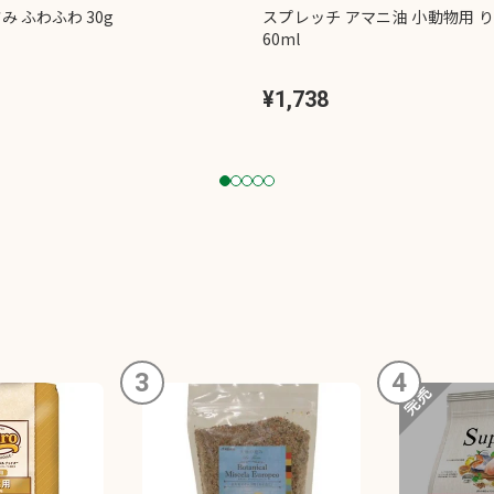
み ふわふわ 30g
スプレッチ アマニ油 小動物用 
60ml
¥1,738
1
2
3
4
5
3
4