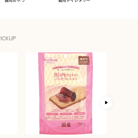
猫用おやつ
猫用トイレタリー
小動物フード
PICKUP