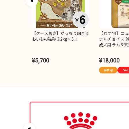
ト販売】チャ
【ケース販売】がっちり固まる
【あす宅】ニュ
ジーセレクシ
おいもの猫砂 3.2kg×6コ
ラルチョイス 
0本入り）×2
成犬用 ラム＆玄米 
¥5,700
¥18,000