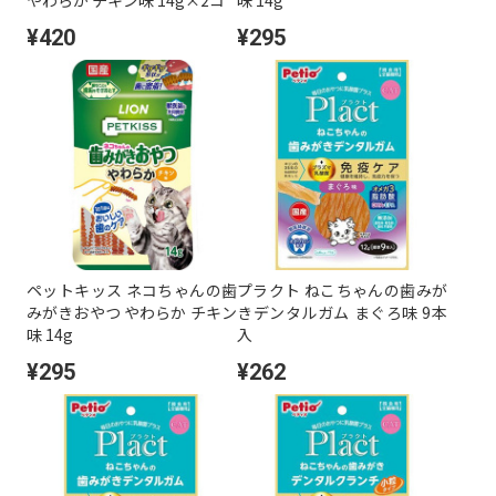
¥420
¥295
ペットキッス ネコちゃんの歯
プラクト ねこちゃんの歯みが
みがきおやつ やわらか チキン
きデンタルガム まぐろ味 9本
味 14g
入
¥295
¥262