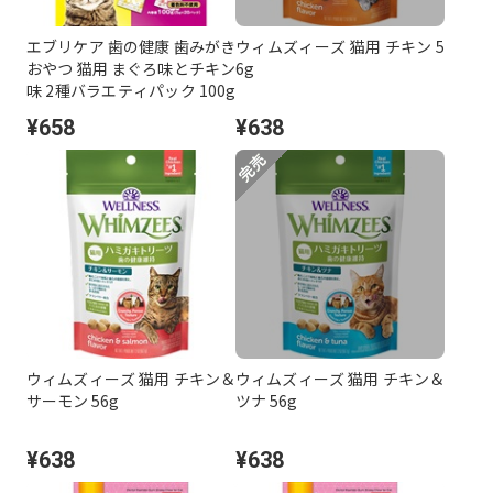
エブリケア 歯の健康 歯みがき
ウィムズィーズ 猫用 チキン 5
おやつ 猫用 まぐろ味とチキン
6g
味 2種バラエティパック 100g
（5g×20分包）
¥658
¥638
ウィムズィーズ 猫用 チキン＆
ウィムズィーズ 猫用 チキン＆
サーモン 56g
ツナ 56g
¥638
¥638