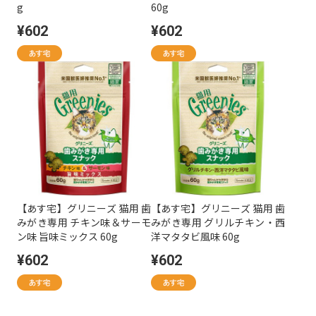
g
60g
¥602
¥602
【あす宅】グリニーズ 猫用 歯
【あす宅】グリニーズ 猫用 歯
みがき専用 チキン味＆サーモ
みがき専用 グリルチキン・西
ン味 旨味ミックス 60g
洋マタタビ風味 60g
¥602
¥602