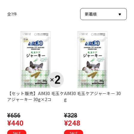
全
7
件
【セット販売】AIM30 毛玉ケ
AIM30 毛玉ケアジャーキー 30
アジャーキー 30g×2コ
g
¥656
¥328
¥440
¥248