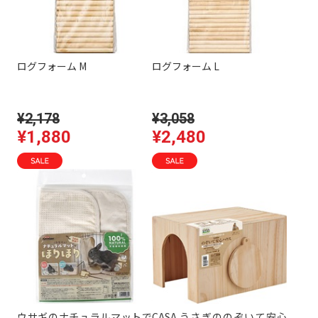
ログフォーム M
ログフォーム L
¥2,178
¥3,058
¥1,880
¥2,480
ウサギのナチュラルマットで
CASA うさぎののぞいて安心