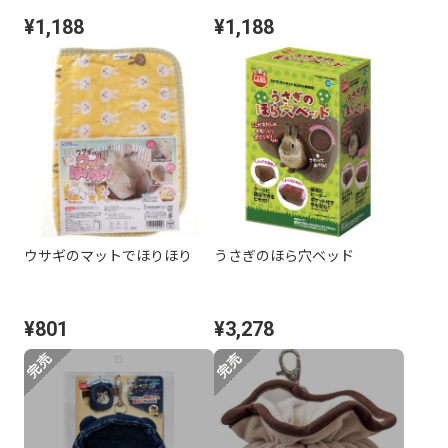
¥1,188
¥1,188
ウサギのマットでほりほり
うさぎのほら穴ベッド
¥801
¥3,278