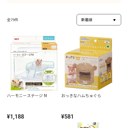
全
79
件
ハーモニーステージ M
おっきなハムちゅぐら
¥1,188
¥581