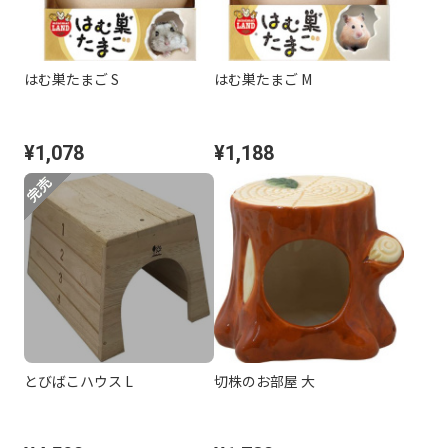
はむ巣たまご S
はむ巣たまご M
¥1,078
¥1,188
とびばこハウス L
切株のお部屋 大