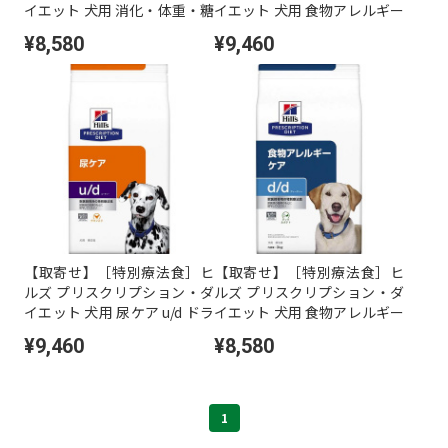
イエット 犬用 消化・体重・糖
イエット 犬用 食物アレルギー
尿病の管理 w/d 小粒 ドライ 3
ケア z/d ドライ 3kg
¥8,580
¥9,460
kg
【取寄せ】［特別療法食］ヒ
【取寄せ】［特別療法食］ヒ
ルズ プリスクリプション・ダ
ルズ プリスクリプション・ダ
イエット 犬用 尿ケア u/d ドラ
イエット 犬用 食物アレルギー
イ 3kg
ケア d/d ダック&ポテト ドラ
¥9,460
¥8,580
イ 3kg
1