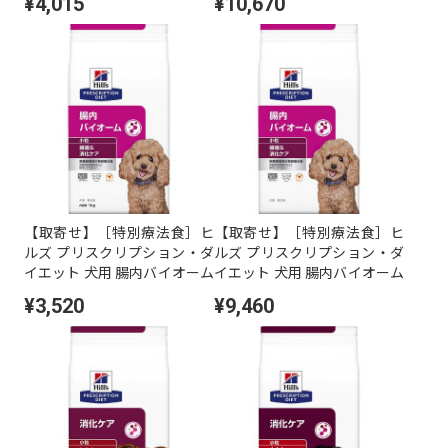
¥4,015
¥10,670
入り ドライ 1kg
入り ドライ 3kg
【取寄せ】［特別療法食］ヒ
【取寄せ】［特別療法食］ヒ
ルズ プリスクリプション・ダ
ルズ プリスクリプション・ダ
イエット 犬用 腸内バイオーム
イエット 犬用 腸内バイオーム
繊維&消化ケア 小粒 ドライ 1k
繊維&消化ケア 小粒 ドライ 3k
¥3,520
¥9,460
g
g