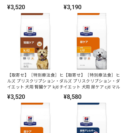
減量＆体重管理 小粒 ドライ 1
ア t/d 小粒 ドライ 1kg
¥3,520
¥3,190
kg
【取寄せ】［特別療法食］ヒ
【取寄せ】［特別療法食］ヒ
ルズ プリスクリプション・ダ
ルズ プリスクリプション・ダ
イエット 犬用 腎臓ケア k/d チ
イエット 犬用 尿ケア c/d マル
キン入り ドライ 1kg
チケア 小粒 ドライ 3kg
¥3,520
¥8,580