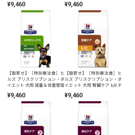
¥9,460
¥9,460
【取寄せ】［特別療法食］ヒ
【取寄せ】［特別療法食］ヒ
ルズ プリスクリプション・ダ
ルズ プリスクリプション・ダ
イエット 犬用 減量＆体重管理
イエット 犬用 腎臓ケア k/d チ
メタボリックス ドライ 小粒 3
キン入り ドライ 3kg
¥9,460
¥9,460
kg