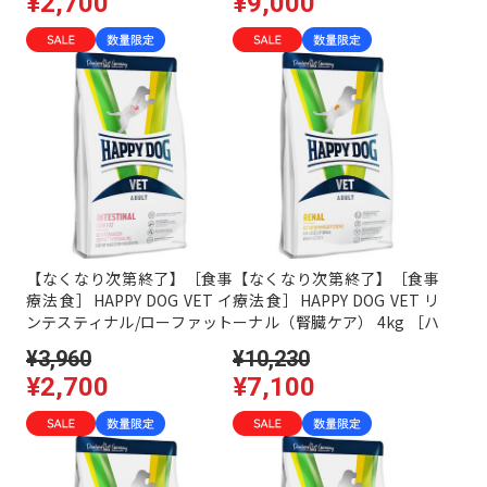
¥2,700
¥9,000
【なくなり次第終了】［食事
【なくなり次第終了】［食事
療法食］HAPPY DOG VET イ
療法食］HAPPY DOG VET リ
ンテスティナル/ローファット
ーナル（腎臓ケア） 4kg ［ハ
（消化器ケア/低脂肪） 1kg
ッピードッグ］
¥3,960
¥10,230
［ハッピードッグ］
¥2,700
¥7,100