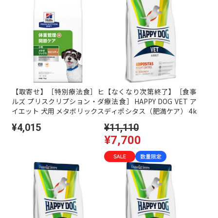
【取寄せ】［特別療法食］ヒ
【なくなり次第終了】［食事
ルズ プリスクリプション・ダ
療法食］HAPPY DOG VET ア
イエット 犬用 メタボリックス
ディポシタス（肥満ケア） 4k
+モビリティ 小粒 ドライ 1kg
g ［ハッピードッグ］
¥4,015
¥11,110
¥7,700