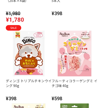
（20本×4袋）
5本入
¥1,980
¥398
¥1,780
ディンゴ トリプルチキンウイ
フルーティコラーゲングミ イ
ング 90g
チゴ味 40g
¥398
¥598