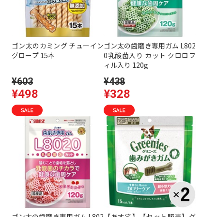
ゴン太のカミング チューイン
ゴン太の歯磨き専用ガム L802
グロープ 15本
0乳酸菌入り カット クロロフ
ィル入り 120g
¥603
¥438
¥498
¥328
ゴン太の歯磨き専用ガム L802
【あす宅】【セット販売】グ