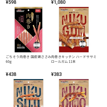
¥598
¥1,080
ごちそう肉巻き 国産鶏ささみ
肉巻きキッチン ハードササミ
60g
ロールガム 11本
¥438
¥383