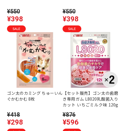
¥550
¥550
¥398
¥398
ゴン太のカミング ちゅーいん
【セット販売】ゴン太の歯磨
ぐかむかむ 8枚
き専用ガム L8020乳酸菌入り
カット いちごミルク味 120g
×2コ
¥418
¥876
¥298
¥596