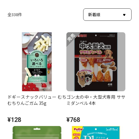
全
338
件
ドギースナックバリュー むち
ゴン太の中・大型犬専用 ササ
むちりんごガム 35g
ミダンベル 4本
¥128
¥768