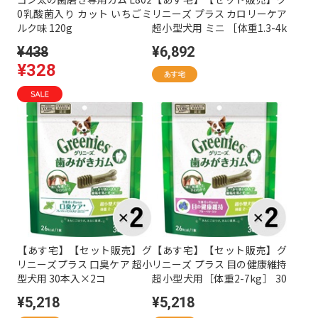
0乳酸菌入り カット いちごミ
リニーズ プラス カロリーケア
ルク味 120g
超小型犬用 ミニ ［体重1.3-4k
g］ 60本入×2コ
¥438
¥6,892
¥328
【あす宅】【セット販売】グ
【あす宅】【セット販売】グ
リニーズプラス 口臭ケア 超小
リニーズ プラス 目の健康維持
型犬用 30本入×2コ
超小型犬用［体重2-7kg］ 30
本入×2コ
¥5,218
¥5,218