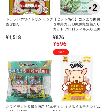
トラッドホワイトガム リング
【セット販売】ゴン太の歯磨
型 2個入
き専用ガム L8020乳酸菌入り
カット クロロフィル入り 120
g×2コ
¥1,518
¥876
¥596
ホワイデント S 超々徳用 80本
ディンゴ ぐるぐるチキンガム