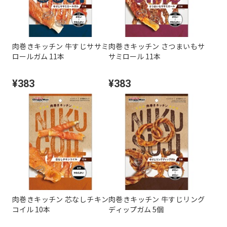
肉巻きキッチン 牛すじササミ
肉巻きキッチン さつまいもサ
ロールガム 11本
サミロール 11本
¥383
¥383
肉巻きキッチン 芯なしチキン
肉巻きキッチン 牛すじリング
コイル 10本
ディップガム 5個