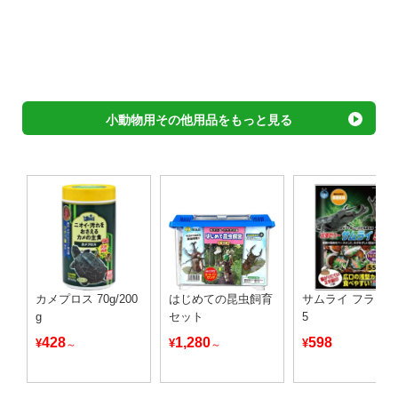
小動物用その他用品をもっと見る
カメプロス 70g/200
はじめての昆虫飼育
サムライ フラット
g
セット
5
428
1,280
598
¥
¥
¥
～
～