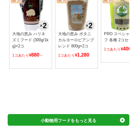
大地の恵み ハリネ
大地の恵み ボタニ
PRO スペシャリ
ズミフード (300g/1k
カルヨーロピアンブ
フ 各種 2コセット
g)×2コ
レンド 800g×2コ
400
¥
1コあたり
880
1,280
¥
¥
1コあたり
1コあたり
～
小動物用フードをもっと見る