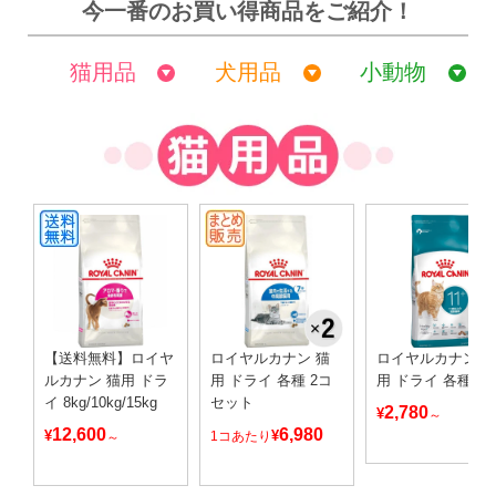
今一番のお買い得商品をご紹介！
猫用品
犬用品
小動物
【送料無料】ロイヤ
ロイヤルカナン 猫
ロイヤルカナン 
ルカナン 猫用 ドラ
用 ドライ 各種 2コ
用 ドライ 各種
イ 8kg/10kg/15kg
セット
2,780
¥
～
12,600
6,980
¥
¥
1コあたり
～