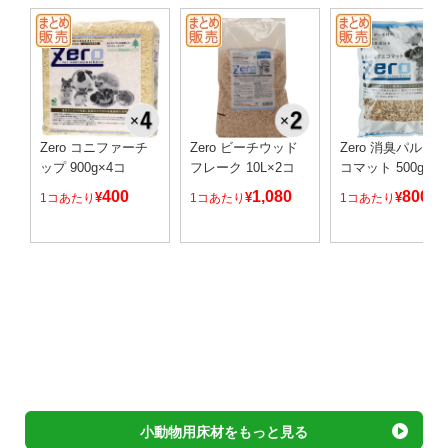
Zero コニファーチ
Zero ビーチウッド
Zero 消臭パルプ
ップ 900g×4コ
フレーク 10L×2コ
コマット 500g×2
400
1,080
800
¥
¥
¥
1コあたり
1コあたり
1コあたり
小動物用床材をもっと見る