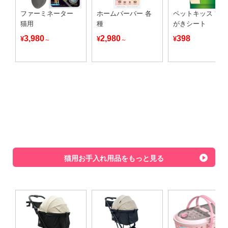
ファーミネーター
ホームバーバー 各
ペットキッス 歯
猫用
種
がきシート
3,980
2,980
398
¥
¥
¥
～
～
猫用お手入れ用品をもっと見る