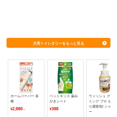
犬用トイレタリーをもっと見る
ホームバーバー 各
ペットキッス 歯み
ウィッシュ グル
種
がきシート
ミング プロ もっ
り濃密泡! シャン
2,980
398
¥
¥
～
ー