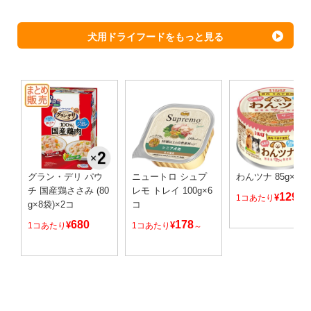
犬用ドライフードをもっと見る
グラン・デリ パウ
ニュートロ シュプ
わんツナ 85g×24
チ 国産鶏ささみ (80
レモ トレイ 100g×6
129
¥
1コあたり
g×8袋)×2コ
コ
680
178
¥
¥
1コあたり
1コあたり
～