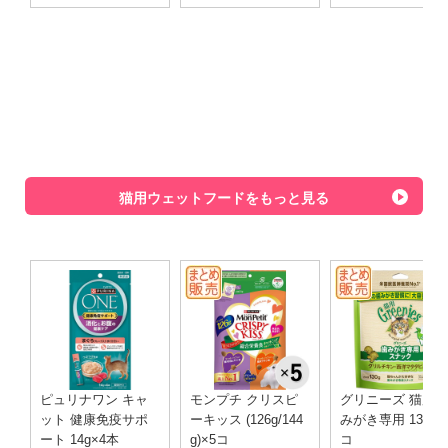
猫用ウェットフードをもっと見る
ピュリナワン キャ
モンプチ クリスピ
グリニーズ 猫用 
ット 健康免疫サポ
ーキッス (126g/144
みがき専用 130g×
ート 14g×4本
g)×5コ
コ