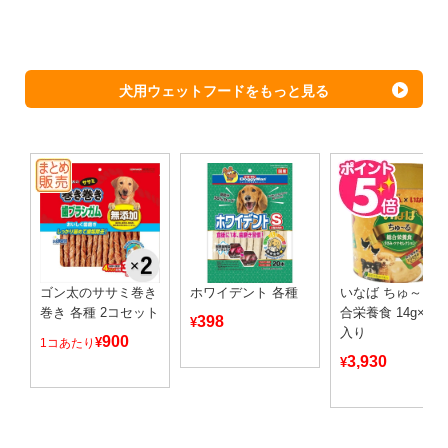
犬用ウェットフードをもっと見る
ゴン太のササミ巻き
ホワイデント 各種
いなば ちゅ～る 
巻き 各種 2コセット
合栄養食 14g×10
398
¥
入り
900
¥
1コあたり
3,930
¥