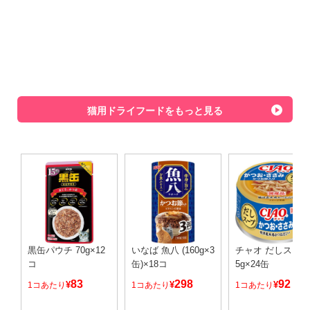
猫用ドライフードをもっと見る
黒缶パウチ 70g×12
いなば 魚八 (160g×3
チャオ だしスープ
コ
缶)×18コ
5g×24缶
83
298
92
¥
¥
¥
1コあたり
1コあたり
1コあたり