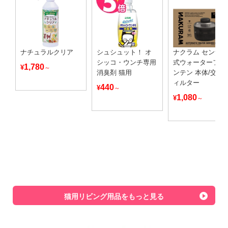
ナチュラルクリア
シュシュット！ オ
ナクラム センサ
シッコ・ウンチ専用
式ウォーターファ
1,780
¥
～
消臭剤 猫用
ンテン 本体/交換
ィルター
440
¥
～
1,080
¥
～
猫用リビング用品をもっと見る