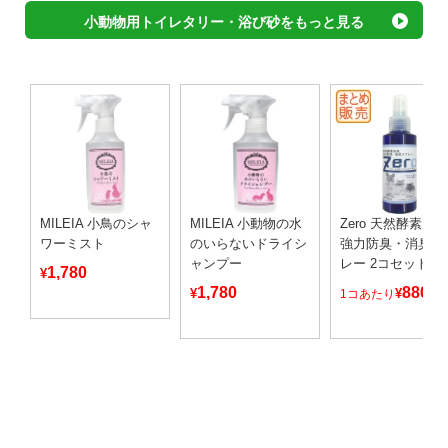
小動物用トイレタリー・浴び砂をもっと見る
MILEIA 小鳥のシャ
MILEIA 小動物の水
Zero 天然酵素由
ワーミスト
のいらないドライシ
強力防臭・消臭ス
ャンプー
レー 2コセット
1,780
¥
1,780
880
¥
¥
1コあたり
～