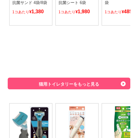
抗菌サンド 4袋/8袋
抗菌シート 6袋
袋
1,380
1,980
485
¥
¥
¥
1コあたり
1コあたり
1コあたり
～
猫用トイレタリーをもっと見る