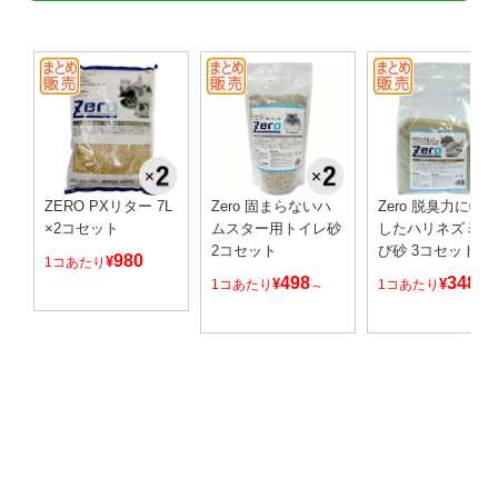
ZERO PXリター 7L
Zero 固まらないハ
Zero 脱臭力に特
×2コセット
ムスター用トイレ砂
したハリネズミ用
2コセット
び砂 3コセット
980
¥
1コあたり
498
348
¥
¥
1コあたり
1コあたり
～
～