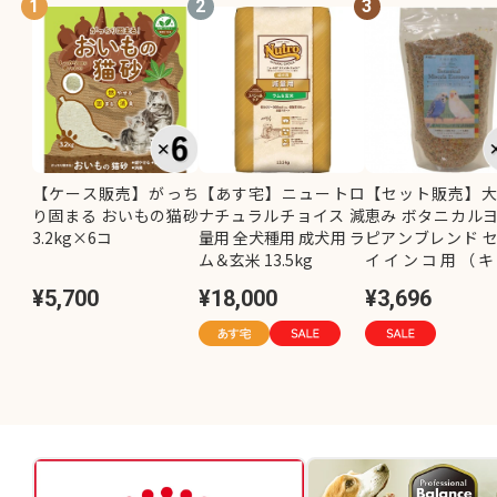
1
2
3
【ケース販売】がっち
【あす宅】ニュートロ
【セット販売】
り固まる おいもの猫砂
ナチュラルチョイス 減
恵み ボタニカル
3.2kg×6コ
量用 全犬種用 成犬用 ラ
ピアンブレンド 
ム＆玄米 13.5kg
イインコ用（キ
し）800g×2コ
¥5,700
¥18,000
¥3,696