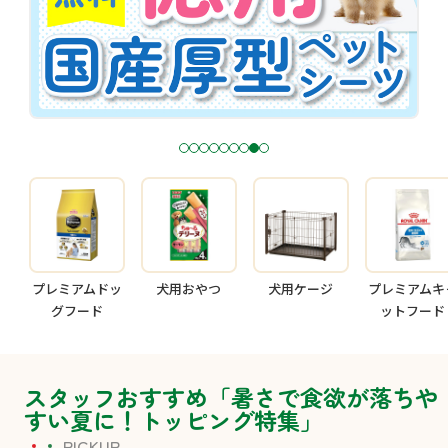
1
2
3
4
5
6
7
8
9
プレミアムドッ
犬用おやつ
犬用ケージ
プレミアムキ
グフード
ットフード
スタッフおすすめ「暑さで食欲が落ちや
すい夏に！トッピング特集」
PICKUP