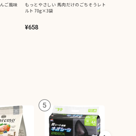
りんご風味
もっとやさしい 馬肉だけのごちそうレト
チャオ 至
ルト 70g×3袋
し 13g×
¥658
¥398
5
6