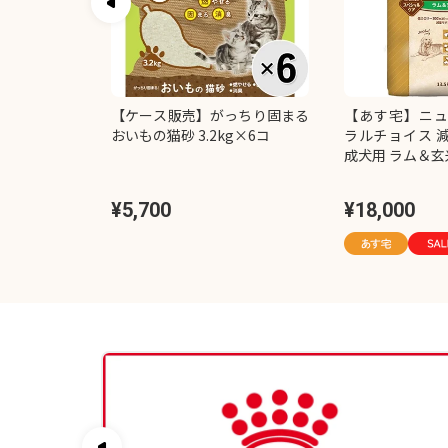
ト販売】チャ
【ケース販売】がっちり固まる
【あす宅】ニュ
ジーセレクシ
おいもの猫砂 3.2kg×6コ
ラルチョイス 
0本入り）×2
成犬用 ラム＆玄米 
¥5,700
¥18,000