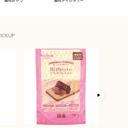
猫用おやつ
猫用トイレタリー
小動物フード
PICKUP