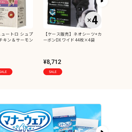
ュートロ シュプ
【ケース販売】ネオシーツ+カ
【セット販
 チキン＆サーモン
ーボンDX ワイド 44枚×4袋
Terra 
アムミック
×2コ
¥8,712
¥1,536