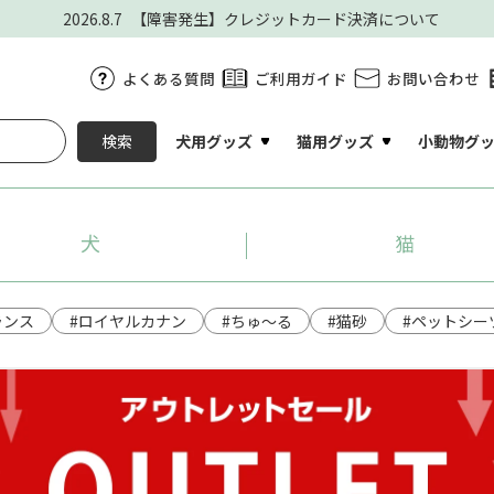
2026.8.7
【障害発生】クレジットカード決済について
よくある質問
ご利用ガイド
お問い合わせ
犬用グッズ
猫用グッズ
小動物グ
検索
犬
猫
ランス
#ロイヤルカナン
#ちゅ～る
#猫砂
#ペットシー