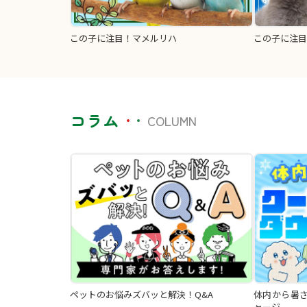
この子に注目！マメルリハ
この子に注目
コラム
COLUMN
ペットのお悩みズバッと解決！Q&A
体内から暑
ャージ