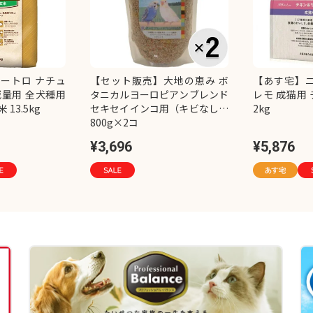
ートロ ナチュ
【セット販売】大地の恵み ボ
【あす宅】ニ
減量用 全犬種用
タニカルヨーロピアンブレンド
レモ 成猫用
13.5kg
セキセイインコ用（キビなし）
2kg
800g×2コ
¥3,696
¥5,876