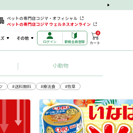
ペットの専門店コジマ・オフィシャル
ペットの専門店コジマ ウェルネスオンライン
0
ッズ
その他
ログイン
新規会員登録
カート
小動物
ツ
#送料無料
#療法食
#牧草