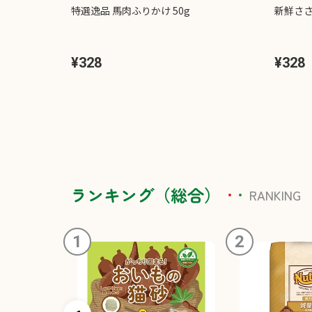
特選逸品 馬肉ふりかけ 50g
新鮮ささ
¥328
¥328
ランキング（総合）
RANKING
1
2