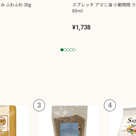
み ふわふわ 30g
スプレッチ アマニ油 小動物用 
60ml
¥1,738
1
2
3
4
5
3
4