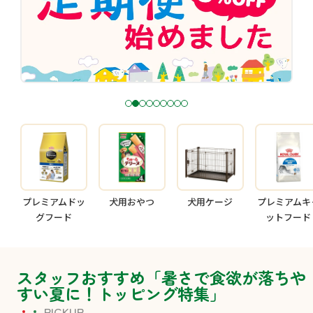
1
2
3
4
5
6
7
8
9
プレミアムドッ
犬用おやつ
犬用ケージ
プレミアムキ
グフード
ットフード
スタッフおすすめ「暑さで食欲が落ちや
すい夏に！トッピング特集」
PICKUP