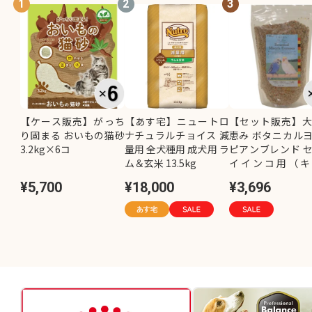
1
2
3
【ケース販売】がっち
【あす宅】ニュートロ
【セット販売】
り固まる おいもの猫砂
ナチュラルチョイス 減
恵み ボタニカル
3.2kg×6コ
量用 全犬種用 成犬用 ラ
ピアンブレンド 
ム＆玄米 13.5kg
イインコ用（キ
し）800g×2コ
¥5,700
¥18,000
¥3,696