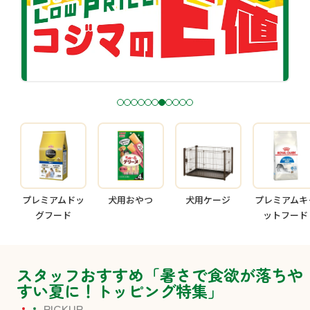
1
2
3
4
5
6
7
8
9
1
1
0
1
プレミアムドッ
犬用おやつ
犬用ケージ
プレミアムキ
グフード
ットフード
スタッフおすすめ「暑さで食欲が落ちや
すい夏に！トッピング特集」
PICKUP