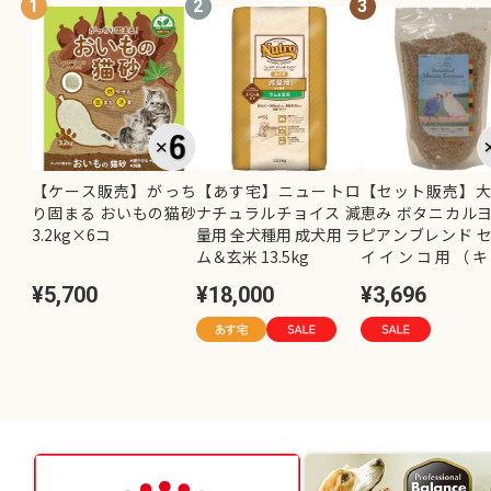
1
2
3
【ケース販売】がっち
【あす宅】ニュートロ
【セット販売】
り固まる おいもの猫砂
ナチュラルチョイス 減
恵み ボタニカル
3.2kg×6コ
量用 全犬種用 成犬用 ラ
ピアンブレンド 
ム＆玄米 13.5kg
イインコ用（キ
し）800g×2コ
¥5,700
¥18,000
¥3,696