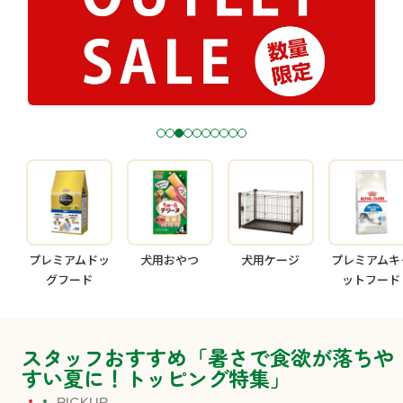
1
2
3
4
5
6
7
8
9
1
0
プレミアムドッ
犬用おやつ
犬用ケージ
プレミアムキ
グフード
ットフード
スタッフおすすめ「暑さで食欲が落ちや
すい夏に！トッピング特集」
PICKUP