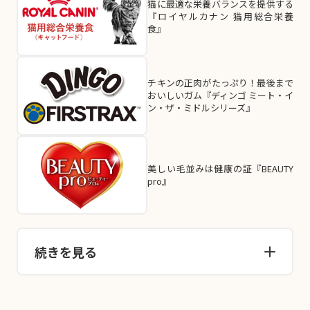
猫に最適な栄養バランスを提供する
『ロイヤルカナン 猫用総合栄養
食』
チキンの正肉がたっぷり！最後まで
おいしいガム『ディンゴ ミート・イ
ン・ザ・ミドルシリーズ』
美しい毛並みは健康の証『BEAUTY
pro』
続きを見る