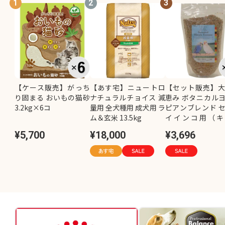
1
2
3
【ケース販売】がっち
【あす宅】ニュートロ
【セット販売】
り固まる おいもの猫砂
ナチュラルチョイス 減
恵み ボタニカル
3.2kg×6コ
量用 全犬種用 成犬用 ラ
ピアンブレンド 
ム＆玄米 13.5kg
イインコ用（キ
し）800g×2コ
¥5,700
¥18,000
¥3,696