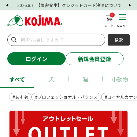
2026.8.7
【障害発生】クレジットカード決済について
0
カート
メニュー
検索
ログイン
新規会員登録
すべて
犬
猫
小動物
#あす宅
#プロフェッショナル・バランス
#ロイヤルカナ