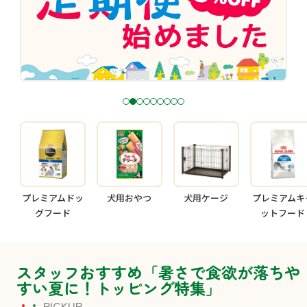
1
2
3
4
5
6
7
8
9
プレミアムドッ
犬用おやつ
犬用ケージ
プレミアムキ
グフード
ットフード
スタッフおすすめ「暑さで食欲が落ちや
すい夏に！トッピング特集」
PICKUP