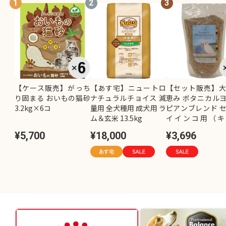
1
2
3
【ケース販売】がっち
【あす宅】ニュートロ
【セット販売】
り固まる おいもの猫砂
ナチュラルチョイス 減
恵み ボタニカル
3.2kg×6コ
量用 全犬種用 成犬用 ラ
ピアンブレンド 
ム＆玄米 13.5kg
イインコ用（キ
し）800g×2コ
¥5,700
¥18,000
¥3,696