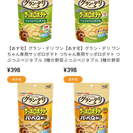
【あす宅】グラン・デリ ワン
【あす宅】グラン・デリ ワン
ちゃん専用サッポロポテト つ
ちゃん専用サッポロポテト つ
ぶつぶベジタブル 3種の野菜
ぶつぶベジタブル 3種の野菜
入り 20g
入りチーズ味 20g
¥398
¥398