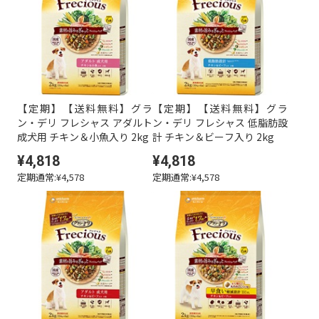
【定期】【送料無料】グラ
【定期】【送料無料】グラ
ン・デリ フレシャス アダルト
ン・デリ フレシャス 低脂肪設
成犬用 チキン＆小魚入り 2kg
計 チキン＆ビーフ入り 2kg
¥4,818
¥4,818
定期通常:¥4,578
定期通常:¥4,578