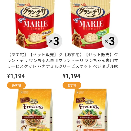
【あす宅】【セット販売】グ
【あす宅】【セット販売】グ
ラン・デリ ワンちゃん専用マ
ラン・デリ ワンちゃん専用マ
リービスケット バナナミルク
リービスケット ベジタブル味
味 50g×3コ
50g×3コ
¥1,194
¥1,194