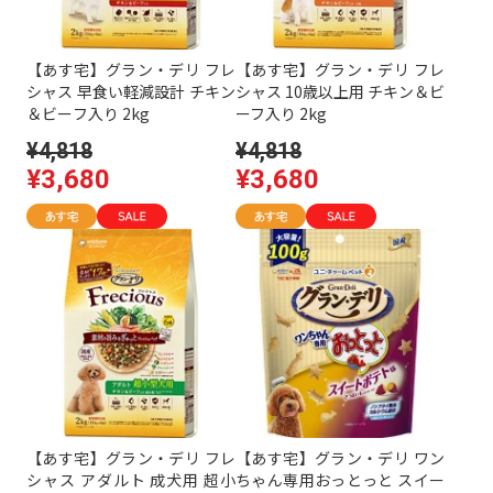
【あす宅】グラン・デリ フレ
【あす宅】グラン・デリ フレ
シャス 早食い軽減設計 チキン
シャス 10歳以上用 チキン＆ビ
＆ビーフ入り 2kg
ーフ入り 2kg
¥4,818
¥4,818
¥3,680
¥3,680
【あす宅】グラン・デリ フレ
【あす宅】グラン・デリ ワン
シャス アダルト 成犬用 超小
ちゃん専用おっとっと スイー