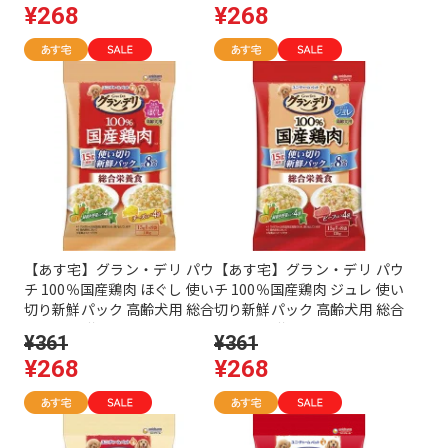
¥268
¥268
【あす宅】グラン・デリ パウ
【あす宅】グラン・デリ パウ
チ 100％国産鶏肉 ほぐし 使い
チ 100％国産鶏肉 ジュレ 使い
切り新鮮パック 高齢犬用 総合
切り新鮮パック 高齢犬用 総合
栄養食 緑黄色野菜入り＆チー
栄養食 緑黄色野菜入り＆ビー
¥361
¥361
ズ入り 15g×8袋
フ入り 15g×8袋
¥268
¥268