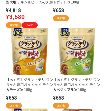
型犬用 チキン＆ビーフ入り 2k
トポテト味 100g
g
¥4,818
¥658
¥3,680
【あす宅】グラン・デリ ワン
【あす宅】グラン・デリ ワン
ちゃん専用おっとっと チキン
ちゃん専用おっとっと チキン
＆チーズ味 100g
＆ベジタブル味 100g
¥658
¥658