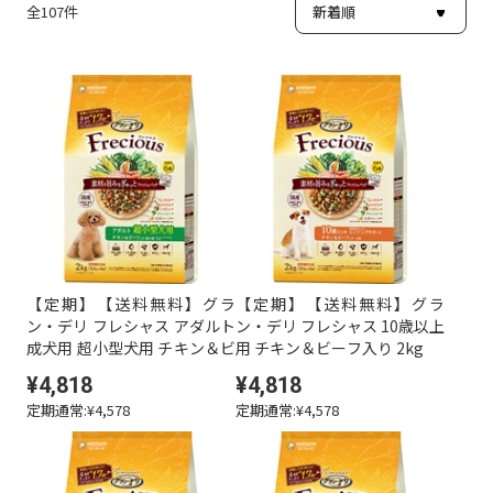
全
107
件
【定期】【送料無料】グラ
【定期】【送料無料】グラ
ン・デリ フレシャス アダルト
ン・デリ フレシャス 10歳以上
成犬用 超小型犬用 チキン＆ビ
用 チキン＆ビーフ入り 2kg
ーフ入り 2kg
¥4,818
¥4,818
定期通常:¥4,578
定期通常:¥4,578