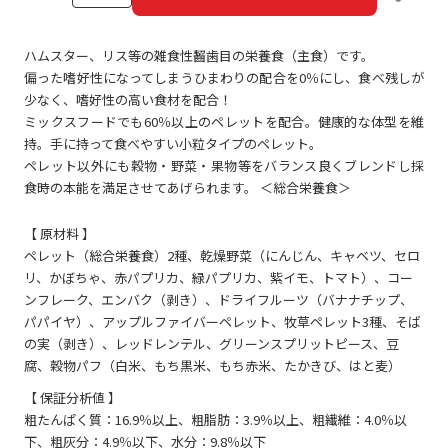
ハムスター、リス等の雑食性齧歯目の栄養食（主食）です。
偏った嗜好性になってしまうひまわりの配合を0％にし、食べ残しが
少なく、嗜好性の高い食材を配合！
ミックスフードでも60％以上のペレットを配合。健康的な体型を維
持。手に持って食べやすい小粒タイプのペレット。
ペレット以外にも穀物・野菜・果物等をバランス良くブレンドし採
食時の本能を満足させてあげられます。 ＜総合栄養食＞
【 原材料 】
ペレット（総合栄養食）2種、乾燥野菜（にんじん、キャベツ、セロ
リ、かぼちゃ、赤パプリカ、緑パプリカ、紫イモ、トマト）、コー
ンフレーク、エンバク（剥き）、ドライフルーツ（バナナチップ、
パパイヤ）、アップルファイバーペレット、牧草ペレット3種、そば
の実（剥き）、レッドレンテル、グリーンスプリットピース、豆
腐、穀物パフ（白米、もち黒米、もち赤米、たかきび、はと麦）
【 保証分析値 】
粗たんぱく質：16.9％以上、粗脂肪：3.9％以上、粗繊維：4.0％以
下、粗灰分：4.9％以下、水分：9.8％以下