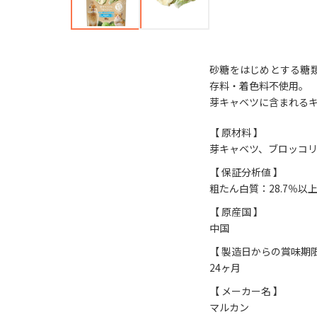
砂糖をはじめとする糖
存料・着色料不使用。
芽キャベツに含まれる
【 原材料 】
芽キャベツ、ブロッコ
【 保証分析値 】
粗たん白質：28.7％以
【 原産国 】
中国
【 製造日からの賞味期限
24ヶ月
【 メーカー名 】
マルカン