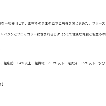
類を一切使用せず、素材そのままの風味と栄養を閉じ込めた、フリーズ
キャベジンとブロッコリーに含まれるビタミンCで健康な胃腸と毛並みの
リー
上、粗脂肪：1.4％以上、粗繊維：28.7％以下、粗灰分：6.5％以下、水分：
 】