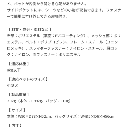
と、ペットが内側から開ける心配がありません。
サイドポケットには、シーツなどの小物が収納できます。ファスナ
ーで簡単に付け外しできる屋根付き。
【 材質・成分・素材など 】
布部：ポリエステル（裏面：PVCコーティング）、メッシュ部：ポリ
エステル、ベルト：ポリプロピレン、フレーム：スチール（ユニク
ロメッキ）、スライダーファスナー：ナイロン・スチール、肩ロッ
ク：ナイロン、面ファスナー：ポリエステル
【 適応体重 】
8kg以下
【 適応ペットのサイズ 】
小型犬
【 製品重量 】
2.3kg（本体：1.99kg、バッグ：310g）
【 サイズ 】
本体：W90×D78×H52cm、バッグサイズ：W48.5×D6×H56cm
【 内寸 】