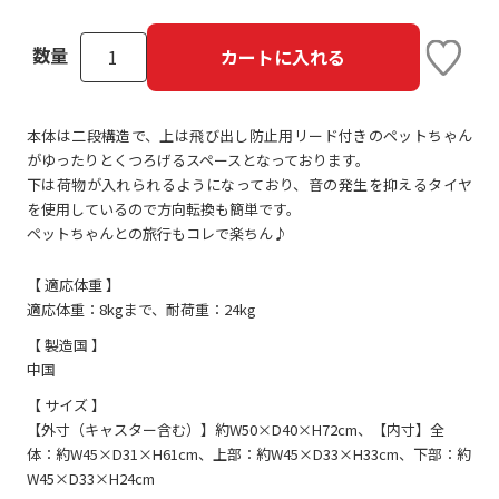
数量
カートに入れる
本体は二段構造で、上は飛び出し防止用リード付きのペットちゃん
がゆったりとくつろげるスペースとなっております。
下は荷物が入れられるようになっており、音の発生を抑えるタイヤ
を使用しているので方向転換も簡単です。
ペットちゃんとの旅行もコレで楽ちん♪
【 適応体重 】
適応体重：8kgまで、耐荷重：24kg
【 製造国 】
中国
【 サイズ 】
【外寸（キャスター含む）】約W50×D40×H72cm、【内寸】全
体：約W45×D31×H61cm、上部：約W45×D33×H33cm、下部：約
W45×D33×H24cm