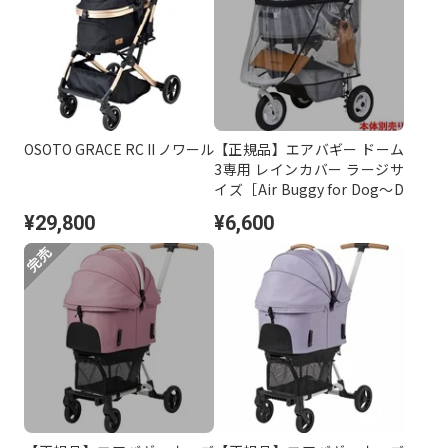
OSOTO GRACE RC II ノワール
【正規品】エアバギー ドーム
3専用 レインカバー ラージサ
イズ［Air Buggy for Dog～D
OME3 SERIES RAIN COVER］
¥29,800
¥6,600