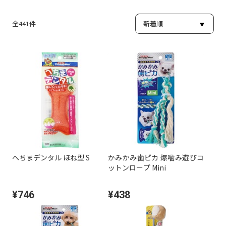
全
441
件
へちまデンタル ほね型 S
かみかみ歯ピカ 爆噛み遊びコ
ットンロープ Mini
¥746
¥438