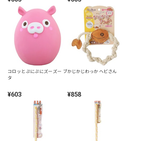
コロッとぷにぷにズーズー ブ
かじかじわっか ヘビさん
タ
¥603
¥858