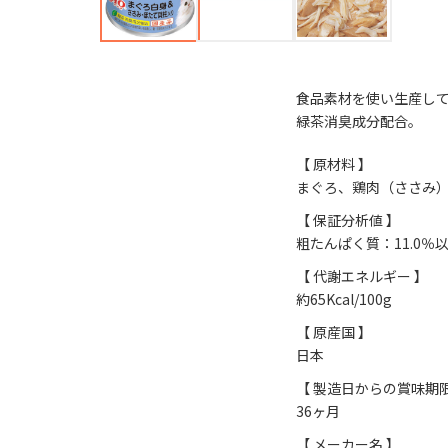
食品素材を使い生産し
緑茶消臭成分配合。
【 原材料 】
まぐろ、鶏肉（ささみ
【 保証分析値 】
粗たんぱく質：11.0％
【 代謝エネルギー 】
約65Kcal/100g
【 原産国 】
日本
【 製造日からの賞味期限
36ヶ月
【 メーカー名 】