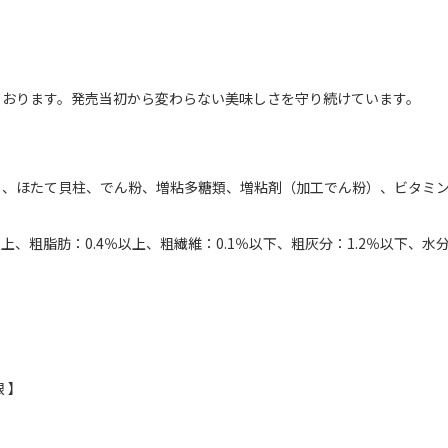
ております。発売当初から変わらない美味しさを守り続けています。
）、ほたて貝柱、でん粉、増粘多糖類、増粘剤（加工でん粉）、ビタミン
以上、粗脂肪：0.4％以上、粗繊維：0.1％以下、粗灰分：1.2％以下、水分
 】