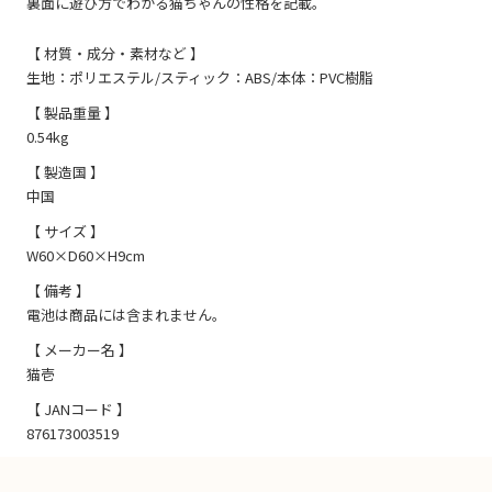
裏面に遊び方でわかる猫ちゃんの性格を記載。
【 材質・成分・素材など 】
生地：ポリエステル/スティック：ABS/本体：PVC樹脂
【 製品重量 】
0.54kg
【 製造国 】
中国
【 サイズ 】
W60×D60×H9cm
【 備考 】
電池は商品には含まれません。
【 メーカー名 】
猫壱
【 JANコード 】
876173003519