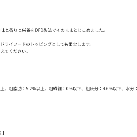
味と香りと栄養をDFD製法でそのままとじこめました。
。
てドライフードのトッピングとしても重宝します。
与えてください。
以上、粗脂肪：5.2％以上、粗繊維：0％以下、粗灰分：4.6％以下、水分：
 】