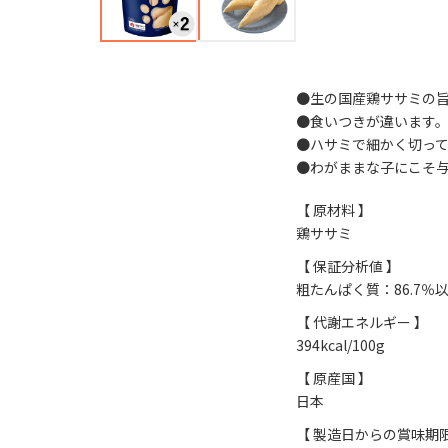
●生の国産鶏ササミの旨
●食いつきが違います
●ハサミで細かく切っ
●わがままな子にこそ
【 原材料 】
鶏ササミ
【 保証分析値 】
粗たんぱく質：86.7％
【 代謝エネルギー 】
394kcal/100g
【 原産国 】
日本
【 製造日からの賞味期限