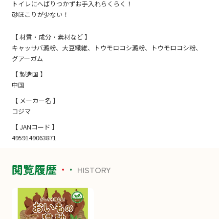
トイレにへばりつかずお手入れらくらく！
砂ほこりが少ない！
【 材質・成分・素材など 】
キャッサバ澱粉、大豆繊維、トウモロコシ澱粉、トウモロコシ粉、
グアーガム
【 製造国 】
中国
【 メーカー名 】
コジマ
【 JANコード 】
4959149063871
閲覧履歴
HISTORY