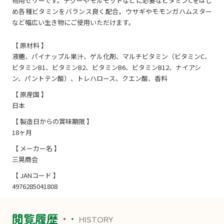
物用ゼリーです。デグーやモルモットなどに必要なビタミンCをはじ
め各種ビタミンをバランス良く配合。ウサギやモモンガハムスター
など幅広い生き物にご使用いただけます。
【 原材料 】
液糖、パイナップル果汁、ゲル化剤、マルチビタミン（ビタミンC、
ビタミンB1、ビタミンB2、ビタミンB6、ビタミンB12、ナイアシ
ン、パントテン酸）、トレハロース、クエン酸、香料
【 原産国 】
日本
【 製造日からの賞味期限 】
18ヶ月
【 メーカー名 】
三晃商会
【 JANコード 】
4976285041808
閲覧履歴
HISTORY