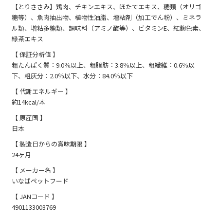
【とりささみ】鶏肉、チキンエキス、ほたてエキス、糖類（オリゴ
糖等）、魚肉抽出物、植物性油脂、増粘剤（加工でん粉）、ミネラ
ル類、増粘多糖類、調味料（アミノ酸等）、ビタミンE、紅麹色素、
緑茶エキス
【 保証分析値 】
粗たんぱく質：9.0％以上、粗脂肪：3.8％以上、粗繊維：0.6％以
下、粗灰分：2.0％以下、水分：84.0％以下
【 代謝エネルギー 】
約14kcal/本
【 原産国 】
日本
【 製造日からの賞味期限 】
24ヶ月
【 メーカー名 】
いなばペットフード
【 JANコード 】
4901133003769