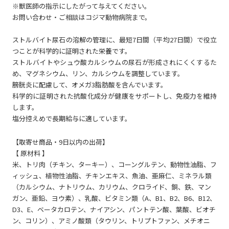
※獣医師の指示にしたがって与えてください。
お問い合わせ・ご相談はコジマ動物病院まで。
ストルバイト尿石の溶解の管理に、最短7日間（平均27日間）で役立
つことが科学的に証明された栄養です。
ストルバイトやシュウ酸カルシウムの尿石が形成されにくくするた
め、マグネシウム、リン、カルシウムを調整しています。
膀胱炎に配慮して、オメガ3脂肪酸を含んでいます。
科学的に証明された抗酸化成分が健康をサポートし、免疫力を維持
します。
塩分控えめで長期給与に適しています。
【取寄せ商品・9日以内の出荷】
【 原材料 】
米、トリ肉（チキン、ターキー）、コーングルテン、動物性油脂、フ
ィッシュ、植物性油脂、チキンエキス、魚油、亜麻仁、ミネラル類
（カルシウム、ナトリウム、カリウム、クロライド、銅、鉄、マン
ガン、亜鉛、ヨウ素）、乳酸、ビタミン類（A、B1、B2、B6、B12、
D3、E、ベータカロテン、ナイアシン、パントテン酸、葉酸、ビオチ
ン、コリン）、アミノ酸類（タウリン、トリプトファン、メチオニ