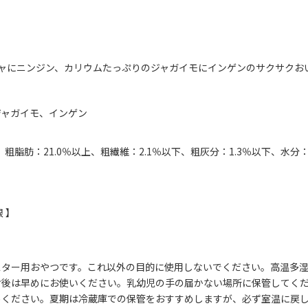
チャにニンジン、カリウムたっぷりのジャガイモにインゲンのサクサクお
ジャガイモ、インゲン
、粗脂肪：21.0％以上、粗繊維：2.1％以下、粗灰分：1.3％以下、水分：
 】
スター用おやつです。これ以外の目的に使用しないでください。高温多
封後は早めにお使いください。乳幼児の手の届かない場所に保管してく
めください。夏期は冷蔵庫での保管をおすすめしますが、必ず室温に戻