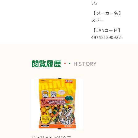
い。
【 メーカー名 】
スドー
【 JANコード 】
4974212909221
閲覧履歴
HISTORY
ちょびっと ベジタブ...