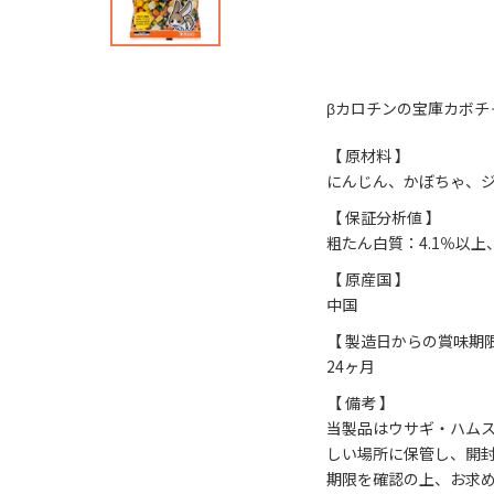
βカロチンの宝庫カボ
【 原材料 】
にんじん、かぼちゃ、
【 保証分析値 】
粗たん白質：4.1％以上
【 原産国 】
中国
【 製造日からの賞味期限
24ヶ月
【 備考 】
当製品はウサギ・ハム
しい場所に保管し、開
期限を確認の上、お求