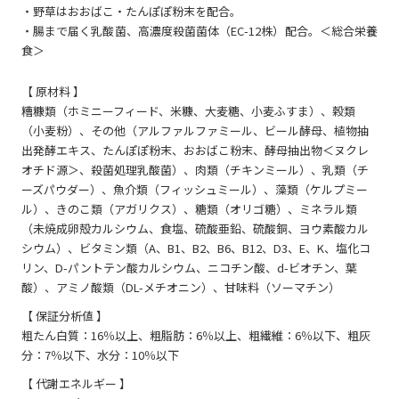
・野草はおおばこ・たんぽぽ粉末を配合。
・腸まで届く乳酸菌、高濃度殺菌菌体（EC-12株）配合。＜総合栄養
食＞
【 原材料 】
糟糠類（ホミニーフィード、米糠、大麦糖、小麦ふすま）、穀類
（小麦粉）、その他（アルファルファミール、ビール酵母、植物抽
出発酵エキス、たんぽぽ粉末、おおばこ粉末、酵母抽出物＜ヌクレ
オチド源＞、殺菌処理乳酸菌）、肉類（チキンミール）、乳類（チ
ーズパウダー）、魚介類（フィッシュミール）、藻類（ケルプミー
ル）、きのこ類（アガリクス）、糖類（オリゴ糖）、ミネラル類
（未焼成卵殻カルシウム、食塩、硫酸亜鉛、硫酸銅、ヨウ素酸カル
シウム）、ビタミン類（A、B1、B2、B6、B12、D3、E、K、塩化コ
リン、D-パントテン酸カルシウム、ニコチン酸、d-ビオチン、葉
酸）、アミノ酸類（DL-メチオニン）、甘味料（ソーマチン）
【 保証分析値 】
粗たん白質：16％以上、粗脂肪：6％以上、粗繊維：6％以下、粗灰
分：7％以下、水分：10％以下
【 代謝エネルギー 】