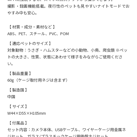
撮影・録画機能搭載。夜行性のペットも見やすいナイトモードでお
やすみ中も安心。
【 材質・成分・素材など 】
ABS、PET、スチール、PVC、POM
【 適応ペットのサイズ 】
対象動物：うさぎ・ハムスターなどの小動物、小鳥、爬虫類 ※ペッ
トの大きさ、性質、状態にあわせて様子をみながらご使用くださ
い。
【 製品重量 】
60g（ケージ取付用ネジは含まず）
【 製造国 】
中国
【 サイズ 】
W44×D55×H105mm
【 付属品 】
セット内容：カメラ本体、USBケーブル、ワイヤーケージ用金属ネ
ジセット、ガラス/プラスチックケージ用吸盤ネジセット