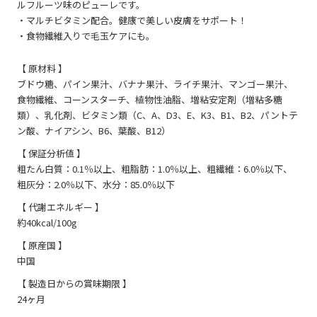
ルフルーツ味のピューレです。
・マルチビタミン配合。健康で美しい皮膚をサポート！
・食物繊維入りで毛玉ケアにも。
【 原材料 】
ブドウ糖、パイン果汁、バナナ果汁、ライチ果汁、マンゴー果汁、
食物繊維、コーンスターチ、植物性油脂、増粘安定剤（増粘多糖
類）、乳化剤、ビタミン類（C、A、D3、E、K3、B1、B2、パントテ
ン酸、ナイアシン、B6、葉酸、B12）
【 保証分析値 】
粗たん白質：0.1％以上、粗脂肪：1.0％以上、粗繊維：6.0％以下、
粗灰分：2.0％以下、水分：85.0％以下
【 代謝エネルギー 】
約40kcal/100g
【 原産国 】
中国
【 製造日からの賞味期限 】
24ヶ月