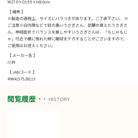
W27.0×D19.5×H8.0cm
【 備考 】
※製造の過程上、サイズにバラつきがあります。ご了承下さい。 ※
ご注意※白内障などで目の悪いうさぎさん、足腰の衰えたうさぎさ
ん、神経症状でバランスを崩しやすいうさぎさんは、「もじゃもじ
ゃ」付近で横に倒れた時に眼球をケガすることがございますので、
ご使用はお控えください。
【 メーカー名 】
川井
【 JANコード 】
4964157528113
閲覧履歴
HISTORY