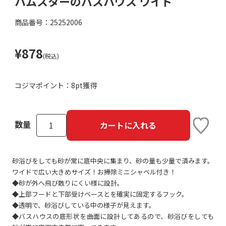
ハムスターのバスハウス ワイド
商品番号：25252006
¥878
(税込)
コジマポイント：
8pt獲得
数量
カートに入れる
砂浴びをしても砂が常に底中央に集まり、砂の量も少量で済みます。
ワイドで広い大きめサイズ！お掃除ミニシャベル付き！
◆砂が外へ飛び散りにくい様に設計。
◆上部フードと下部受けベースとを確実に固定するフック。
◆透明で、砂浴びしている中の様子が見えます。
◆バスハウスの底形状を曲面に設計してあるので、砂浴びをしても