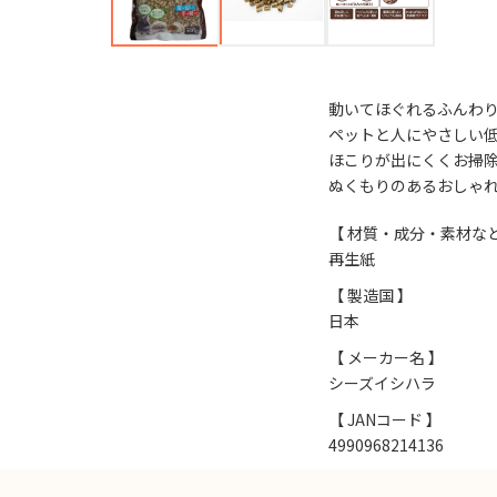
動いてほぐれるふんわ
ペットと人にやさしい
ほこりが出にくくお掃
ぬくもりのあるおしゃ
【 材質・成分・素材など
再生紙
【 製造国 】
日本
【 メーカー名 】
シーズイシハラ
【 JANコード 】
4990968214136