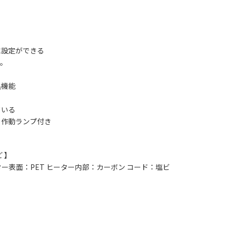
に設定ができる
す。
温機能
ている
る作動ランプ付き
 】
ター表面：PET ヒーター内部：カーボン コード：塩ビ
】