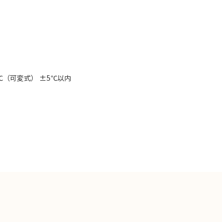
℃（可変式） ±5℃以内
）