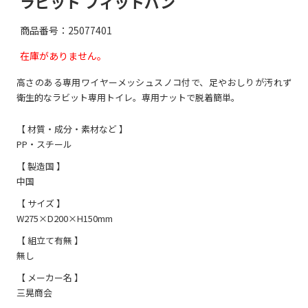
ラビット フィットパン
商品番号：25077401
在庫がありません。
高さのある専用ワイヤーメッシュスノコ付で、足やおしりが汚れず
衛生的なラビット専用トイレ。専用ナットで脱着簡単。
【 材質・成分・素材など 】
PP・スチール
【 製造国 】
中国
【 サイズ 】
W275×D200×H150mm
【 組立て有無 】
無し
【 メーカー名 】
三晃商会