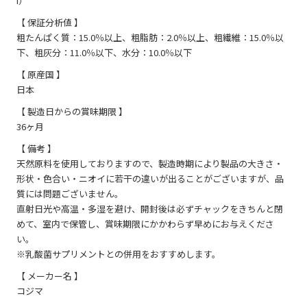
I）
【 保証分析値 】
粗たんぱく質：15.0％以上、粗脂肪：2.0％以上、粗繊維：15.0％以
下、粗灰分：11.0％以下、水分：10.0％以下
【 原産国 】
日本
【 製造日からの賞味期限 】
36ヶ月
【 備考 】
天然原料を使用しておりますので、製造時期により製品の大きさ・
形状・色合い・ニオイに若干の違いが出ることがございますが、品
質には問題ございません。
直射日光や高温・多湿を避け、開封後は必ずチャックをきちんと閉
めて、室内で保管し、賞味期限にかかわらず早めにお与えくださ
い。
※乳酸菌サプリメントとの併用をおすすめします。
【 メーカー名 】
コジマ