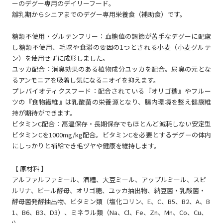
ーのデグー専用のデイリーフード。
離乳期からシニアまでのデグー専用栄養食（補助食）です。
糖類不使用・グルテンフリー：血糖値の調節が苦手なデグーに配慮
し糖類不使用、毛球や食滞の要因の1つとされる小麦（小麦グルテ
ン）を使用せずに成形しました。
ユッカ配合：消臭効果のある植物成分ユッカを配合。尿臭の元とな
るアンモニアを吸着し気になるニオイを抑えます。
プレバイオティクスフード：配合されている『オリゴ糖』やフルー
ツの『食物繊維』は乳酸菌の栄養源となり、腸内環境を整え健康維
持が期待ができます。
ビタミンC配合：高温保存・長期保存でもほとんど滅耗しない安定型
ビタミンCを1000mg/kg配合。ビタミンCを必要とするデグーの体内
にしっかりと補給でき毛ヅヤや健康を維持します。
【 原材料 】
アルファルファミール、酒糟、大豆ミール、アップルミール、スピ
ルリナ、ビール酵母、オリゴ糖、ユッカ抽出物、納豆菌・乳酸菌・
酵母菌発酵抽出物、ビタミン類（塩化コリン、E、C、B5、B2、A、B
1、B6、B3、D3）、ミネラル類（Na、Cl、Fe、Zn、Mn、Co、Cu、