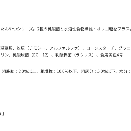
したおやつシリーズ。2種の乳酸菌と水溶性食物繊維・オリゴ糖をプラス
等糟糠類、牧草（チモシー、アルファルファ）、コーンスターチ、グラニ
リン、乳酸球菌（ECー12）、乳酸桿菌（ラクリス）、食用黄色4号
、粗脂肪：2.0％以上、粗繊維：10.0％以下、粗灰分：5.0％以下、水分：
 】