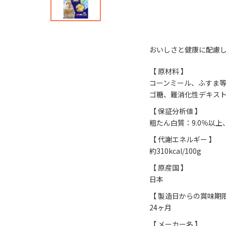
おいしさと健康に配慮
【 原材料 】
コーンミール、ふすま
ゴ糖、難消化性デキスト
【 保証分析値 】
粗たん白質：9.0％以上
【 代謝エネルギー 】
約310kcal/100g
【 原産国 】
日本
【 製造日からの賞味期限
24ヶ月
【 メーカー名 】