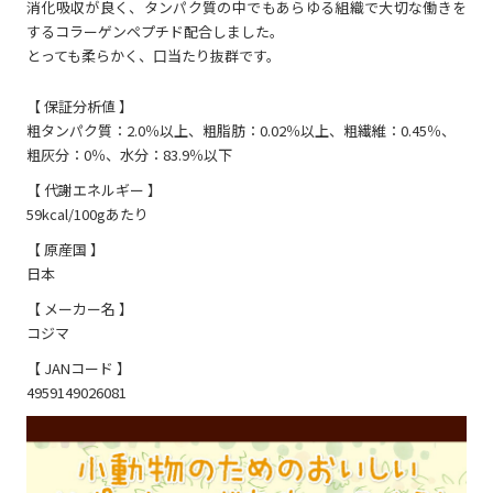
消化吸収が良く、タンパク質の中でもあらゆる組織で大切な働きを
するコラーゲンペプチド配合しました。
とっても柔らかく、口当たり抜群です。
【 保証分析値 】
粗タンパク質：2.0％以上、粗脂肪：0.02％以上、粗繊維：0.45％、
粗灰分：0％、水分：83.9％以下
【 代謝エネルギー 】
59kcal/100gあたり
【 原産国 】
日本
【 メーカー名 】
コジマ
【 JANコード 】
4959149026081