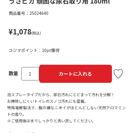
うさピカ 頑固な尿石取り用 180ml
商品番号：25024640
¥1,078
(税込)
コジマポイント：
10pt獲得
数量
カートに入れる
泡スプレータイプだから、尿石汚れにとどまって汚れを分解！
お掃除しにくいトイレのスノコ汚れにも密着。
特殊電解製法で、酸の嫌なニオイがほとんどしない天然アロマミン
トの香り。
※ご使用後は水でしっかりと洗い流してください。