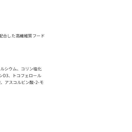
配合した高繊維質フード
カルシウム、コリン塩化
ンD3、トコフェロール
アスコルビン酸-2-モ