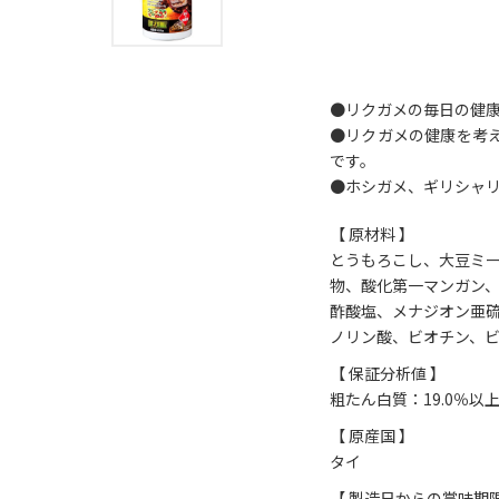
●リクガメの毎日の健
●リクガメの健康を考
です。
●ホシガメ、ギリシャリ
【 原材料 】
とうもろこし、大豆ミ
物、酸化第一マンガン、
酢酸塩、メナジオン亜硫
ノリン酸、ビオチン、ビ
【 保証分析値 】
粗たん白質：19.0％以上
【 原産国 】
タイ
【 製造日からの賞味期限