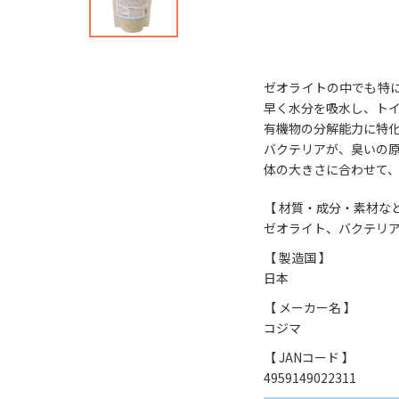
ゼオライトの中でも特
早く水分を吸水し、ト
有機物の分解能力に特
バクテリアが、臭いの
体の大きさに合わせて
【 材質・成分・素材など
ゼオライト、バクテリ
【 製造国 】
日本
【 メーカー名 】
コジマ
【 JANコード 】
4959149022311