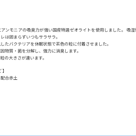
にアンモニアの吸臭力が強い国産特選ゼオライトを使用しました。 吸湿
イレは固まらずいつもサラサラ。
化したバクテリアを休眠状態で茶色の粒に付着させました。
原因物質・菌を分解し、強力に消臭します。
、粒の大きさが違います。
 】
ア配合赤土