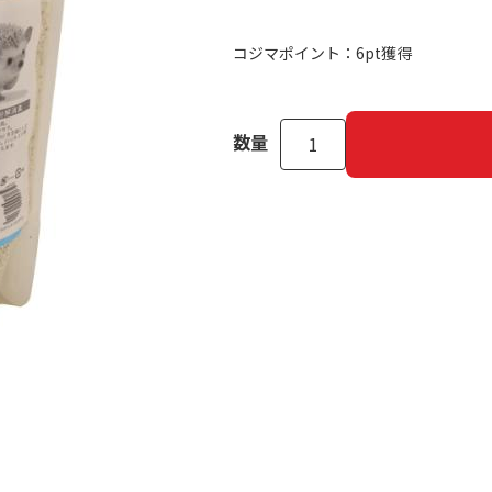
コジマポイント：
6pt獲得
数量