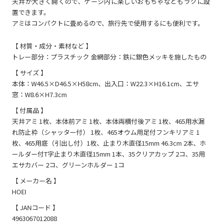
天井が大きく開くので、ケージ内に楽しいおもちゃなどもラクに設
置できます。
アミはコンパクトに畳めるので、旅行先で使用するにも便利です。
【 材質・成分・素材など 】
トレー部分：プラスチック 金網部分：鉄に銀色メッキを施したもの
【 サイズ 】
本体：W46.5×D46.5×H58cm、出入口：W22.3×H16.1cm、エサ
窓：W8.6×H7.3cm
【 付属品 】
天井アミ 1枚、本体前アミ 1枚、本体両横付後アミ 1枚、465用水漏
れ防止枠（シャッター付） 1枚、465オウム用足付フンキリアミ 1
枚、465用底（引出し付）1枚、止まり木直径15mm 46.3cm 2本、ホ
ールダー付T字止まり木直径15mm 1本、35クリアカップ 2コ、35用
エサカバー 2コ、グリーンホルダー 1コ
【 メーカー名 】
HOEI
【 JANコード 】
4963067012088