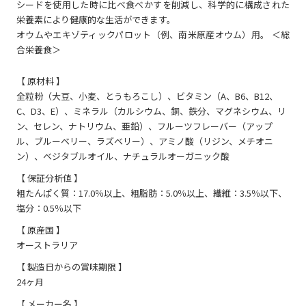
シードを使用した時に比べ食べかすを削減し、科学的に構成された
栄養素により健康的な生活ができます。
オウムやエキゾティックパロット（例、南米原産オウム）用。 ＜総
合栄養食＞
【 原材料 】
全粒粉（大豆、小麦、とうもろこし）、ビタミン（A、B6、B12、
C、D3、E）、ミネラル（カルシウム、銅、鉄分、マグネシウム、リ
ン、セレン、ナトリウム、亜鉛）、フルーツフレーバー（アップ
ル、ブルーベリー、ラズベリー）、アミノ酸（リジン、メチオニ
ン）、ベジタブルオイル、ナチュラルオーガニック酸
【 保証分析値 】
粗たんぱく質：17.0％以上、粗脂肪：5.0％以上、繊維：3.5％以下、
塩分：0.5％以下
【 原産国 】
オーストラリア
【 製造日からの賞味期限 】
24ヶ月
【 メーカー名 】