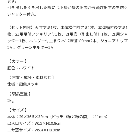
ます。
引き出しを引き出した際には小鳥が底の隙間から飛び出すのを防ぐ
シャッター付き。
【セット内容】天井アミ1枚、本体横付前アミ1枚、本体横付後アミ1
枚、21用足付フンキリアミ1枚、21用底（引出し付）1枚、21用シャ
ッター1枚、ホルダー付止まり木12直径180mm2本、ジュニアカップ
2ヶ、グリーンホルダー1ヶ
【 カラー 】
底色：ホワイト
【 材質・成分・素材など 】
仕様：銀色メッキ
【 製品重量 】
2kg
【 サイズ 】
本体：29×36.5×39cm（ピッチ（線と線の間）：11mm）
出入口サイズ：W12×H19.8cm
エサ窓サイズ：W5.4×H8.9cm