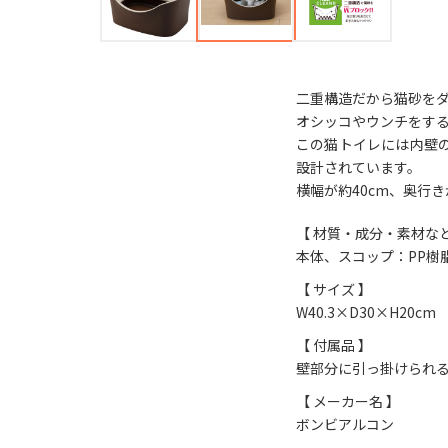
二重構造だから猫砂を
オシッコやウンチをす
この猫トイレには内壁
設計されています。
横幅が約40cm、奥行
【 材質・成分・素材など
本体、スコップ：PP樹
【 サイズ 】
W40.3×D30×H20cm
【 付属品 】
壁部分に引っ掛けられ
【 メーカー名 】
ボンビアルコン