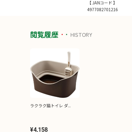
【 JANコード 】
4977082701216
閲覧履歴
HISTORY
ラクラク猫トイレ ダ...
¥4,158