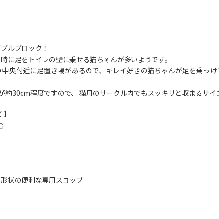
ダブルブロック！
る時に足をトイレの壁に乗せる猫ちゃんが多いようです。
の中央付近に足置き場があるので、キレイ好きの猫ちゃんが足を乗っけ
きが約30cm程度ですので、 猫用のサークル内でもスッキリと収まるサイ
 】
脂
る形状の便利な専用スコップ