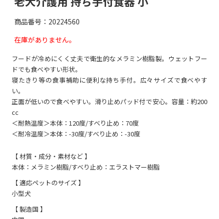
老犬介護用 持ち手付食器 小
商品番号：20224560
在庫がありません。
フードが冷めにくく丈夫で衛生的なメラミン樹脂製。ウェットフー
ドでも食べやすい形状。
寝たきり等の食事補助に便利な持ち手付。広々サイズで食べやす
い。
正面が低いので食べやすい。滑り止めパッド付で安心。容量：約200
cc
＜耐熱温度＞本体：120度/すべり止め：70度
＜耐冷温度＞本体：-30度/すべり止め：-30度
【 材質・成分・素材など 】
本体：メラミン樹脂/すべり止め：エラストマー樹脂
【 適応ペットのサイズ 】
小型犬
【 製造国 】