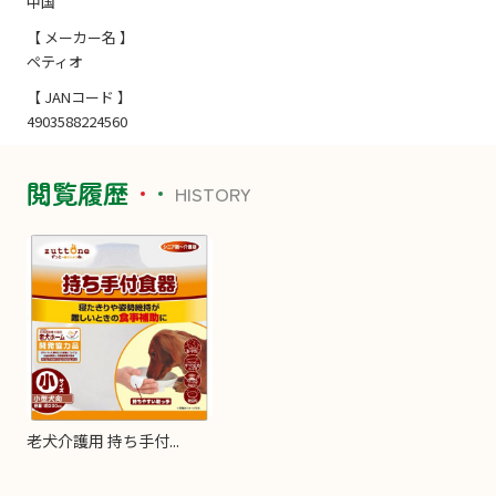
中国
【 メーカー名 】
ペティオ
【 JANコード 】
4903588224560
閲覧履歴
HISTORY
老犬介護用 持ち手付...