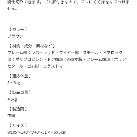
間仕切りできます。ゴム脚付きなので、ズレにくく床をキズつけま
せん。
【 カラー 】
ブラウン
【 材質・成分・素材など 】
フレーム部：ラバーウッド・ワイヤー部：スチール・ドアロック
部：ポリプロピレン・ドア軸部：ABS樹脂・フレーム軸部：ポリア
セタール・ゴム脚：エラストマー
【 適応体重 】
3～8kg
【 製品重量 】
4.6kg
【 製造国 】
中国
【 サイズ 】
W105～148×D40～51×H60.5cm