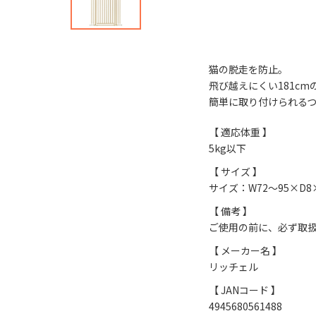
猫の脱走を防止。
飛び越えにくい181cm
簡単に取り付けられる
【 適応体重 】
5kg以下
【 サイズ 】
サイズ：W72～95×D8
【 備考 】
ご使用の前に、必ず取
【 メーカー名 】
リッチェル
【 JANコード 】
4945680561488