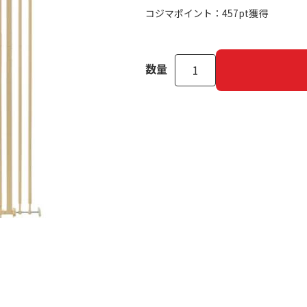
コジマポイント：
457pt獲得
数量