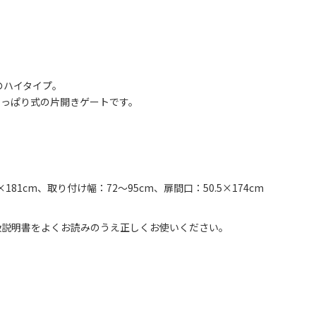
のハイタイプ。
つっぱり式の片開きゲートです。
×181cm、取り付け幅：72～95cm、扉間口：50.5×174cm
扱説明書をよくお読みのうえ正しくお使いください。