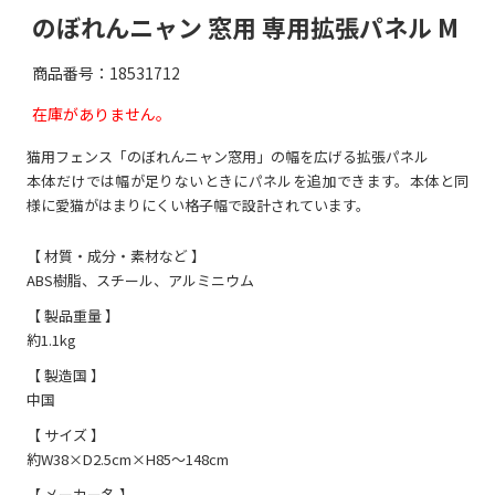
のぼれんニャン 窓用 専用拡張パネル M
商品番号：18531712
在庫がありません。
猫用フェンス「のぼれんニャン窓用」の幅を広げる拡張パネル
本体だけでは幅が足りないときにパネルを追加できます。本体と同
様に愛猫がはまりにくい格子幅で設計されています。
【 材質・成分・素材など 】
ABS樹脂、スチール、アルミニウム
【 製品重量 】
約1.1kg
【 製造国 】
中国
【 サイズ 】
約W38×D2.5cm×H85～148cm
【 メーカー名 】